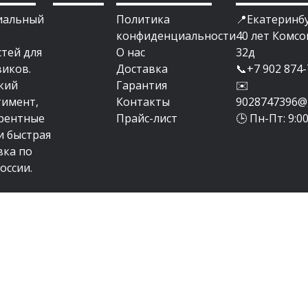
иальный
Политика
📍Екатеринбур
конфиденциальности
40 лет Комсо
стей для
О нас
32д
виков.
Доставка
📞+7 902 874-
кий
Гарантия
✉️
тимент,
Контакты
9028747396@m
рентные
Прайс-лист
🕒 Пн-Пт: 9:0
и быстрая
вка по
оссии.